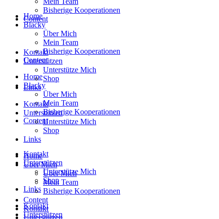
Mein Team
Bisherige Kooperationen
Home
Content
Blacky
Über Mich
Mein Team
Bisherige Kooperationen
Kontakt
Content
Unterstützen
Unterstütze Mich
Home
Shop
Blacky
Links
Über Mich
Mein Team
Kontakt
Bisherige Kooperationen
Unterstützen
Content
Unterstütze Mich
Shop
Links
Kontakt
Home
Unterstützen
Über Mich
Unterstütze Mich
Über Mich
Shop
Mein Team
Links
Bisherige Kooperationen
Content
Kontakt
Kontakt
Unterstützen
Unterstützen