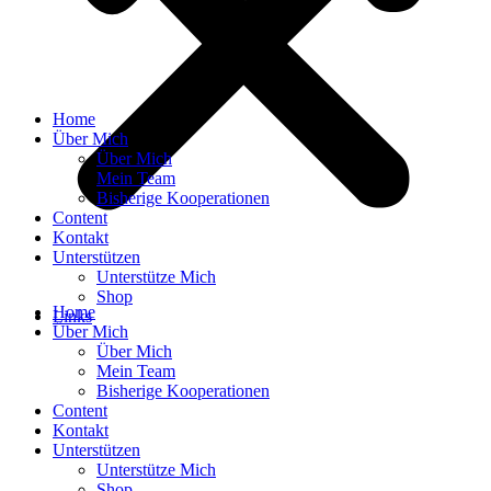
Home
Über Mich
Über Mich
Mein Team
Bisherige Kooperationen
Content
Kontakt
Unterstützen
Unterstütze Mich
Shop
Home
Links
Über Mich
Über Mich
Mein Team
Bisherige Kooperationen
Content
Kontakt
Unterstützen
Unterstütze Mich
Shop