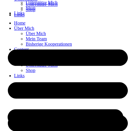
Unterstütze Mich
Unterstütze Mich
Shop
Shop
Links
Links
Home
Über Mich
Über Mich
Mein Team
Bisherige Kooperationen
Content
Kontakt
Unterstützen
Unterstütze Mich
Shop
Links