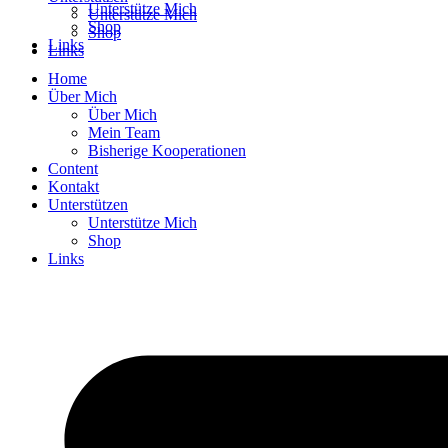
Unterstütze Mich
Unterstütze Mich
Shop
Shop
Links
Links
Home
Über Mich
Über Mich
Mein Team
Bisherige Kooperationen
Content
Kontakt
Unterstützen
Unterstütze Mich
Shop
Links